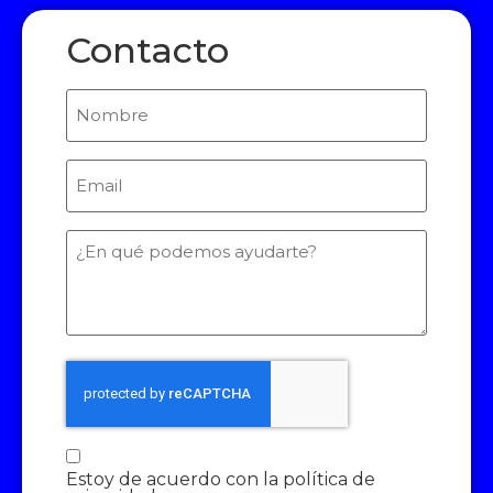
Contacto
Nombre
Email
(Required)
¿En
qué
podemos
ayudarte?
Consentimiento
Estoy de acuerdo con la política de
(Required)