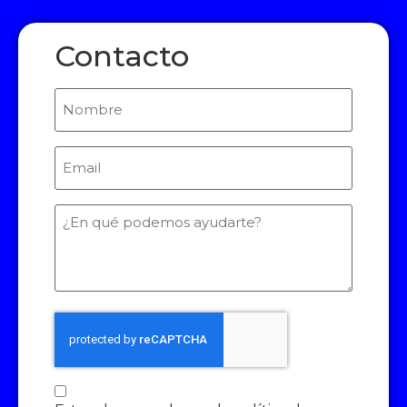
Contacto
Nombre
Email
(Required)
¿En
qué
podemos
ayudarte?
Consentimiento