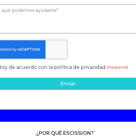
emos
darte?
sentimiento
toy de acuerdo con la política de privacidad.
(Required)
uired)
¿POR QUÉ ESCISSION?