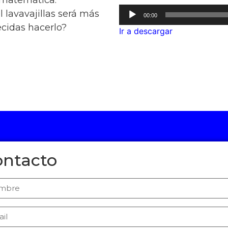
n matemática.
Audio
l lavavajillas será más
00:00
Player
ecidas hacerlo?
Ir a descargar
ontacto
bre
il
uired)