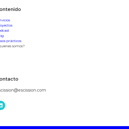
ontenido
rvicios
oyectos
dcast
og
sos prácticos
uienes somos?
ontacto
scission@escission.com