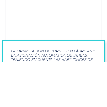
LA OPTIMIZACIÓN DE TURNOS EN FÁBRICAS Y
LA ASIGNACIÓN AUTOMÁTICA DE TAREAS,
TENIENDO EN CUENTA LAS HABILIDADES DE
CADA TRABAJADOR, INCREMENTAN LA
EFICIENCIA EN LAS LÍNEAS DE PRODUCCIÓN
Y REDUCEN COSTES EN LA COMPAÑÍA.
¿Qué resultados se han